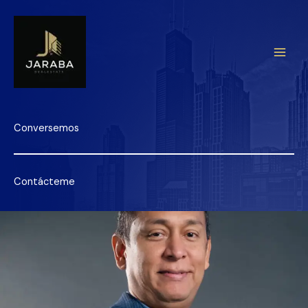
Ir
al
contenido
Conversemos
Contácteme